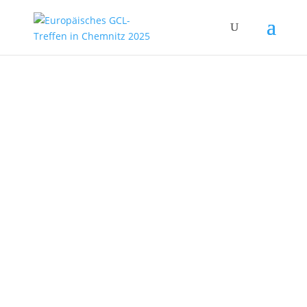
Kommt und Seht –
das Ungesehene
Come and See – the
Unseen