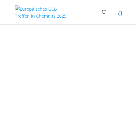
Kommt und Seht –
das Ungesehene
Come and See – the
Unseen